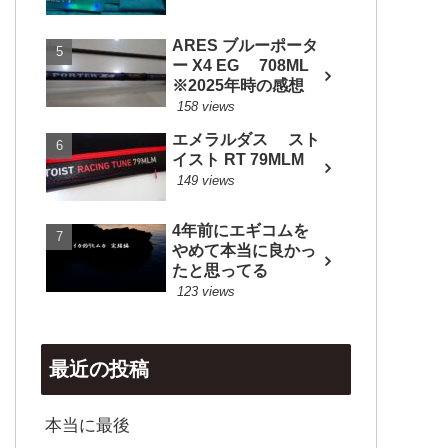
ARES ブルーポータ
ー X4 EG 708ML
※2025年時の感想
158 views
エメラルダス スト
イスト RT 79MLM
149 views
4年前にエギコムを
やめて本当に良かっ
たと思ってる
123 views
最近の投稿
本当に最後