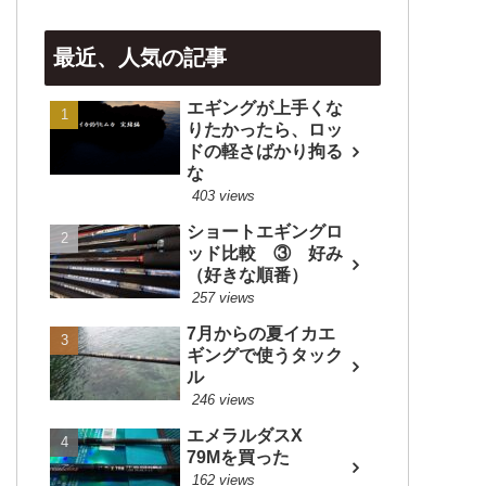
最近、人気の記事
エギングが上手くな
りたかったら、ロッ
ドの軽さばかり拘る
な
403 views
ショートエギングロ
ッド比較 ③ 好み
（好きな順番）
257 views
7月からの夏イカエ
ギングで使うタック
ル
246 views
エメラルダスX
79Mを買った
162 views