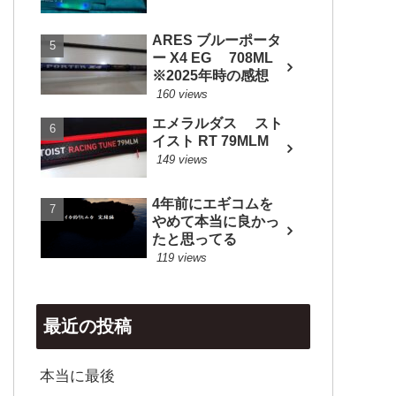
ARES ブルーポータ
ー X4 EG 708ML
※2025年時の感想
160 views
エメラルダス スト
イスト RT 79MLM
149 views
4年前にエギコムを
やめて本当に良かっ
たと思ってる
119 views
最近の投稿
本当に最後