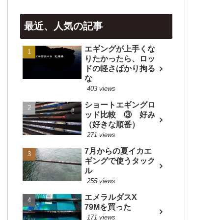
最近、人気の記事
エギングが上手くな
りたかったら、ロッ
ドの軽さばかり拘る
な
403 views
ショートエギングロ
ッド比較 ③ 好み
（好きな順番）
271 views
7月からの夏イカエ
ギングで使うタック
ル
255 views
エメラルダスX
79Mを買った
171 views