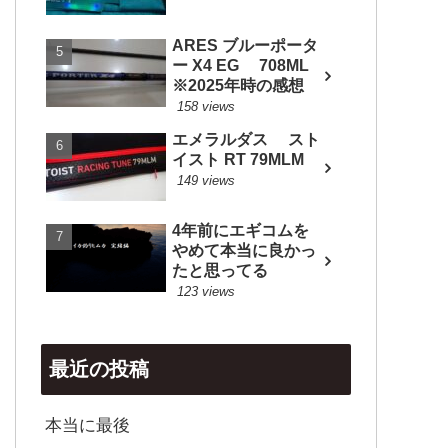
ARES ブルーポータ
ー X4 EG 708ML
※2025年時の感想
158 views
エメラルダス スト
イスト RT 79MLM
149 views
4年前にエギコムを
やめて本当に良かっ
たと思ってる
123 views
最近の投稿
本当に最後