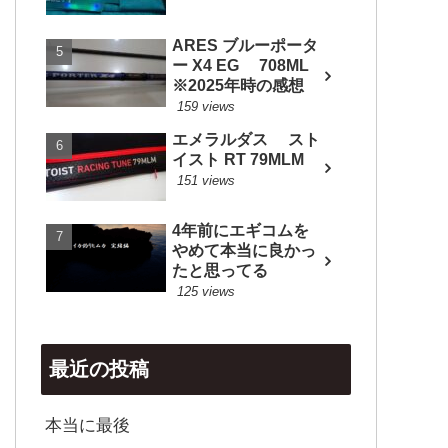
ARES ブルーポータ
ー X4 EG 708ML
※2025年時の感想
159 views
エメラルダス スト
イスト RT 79MLM
151 views
4年前にエギコムを
やめて本当に良かっ
たと思ってる
125 views
最近の投稿
本当に最後