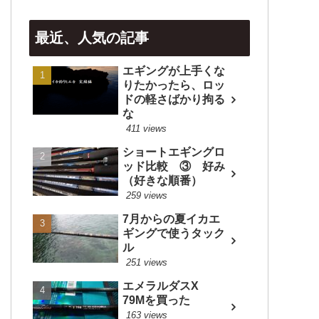
最近、人気の記事
エギングが上手くな
りたかったら、ロッ
ドの軽さばかり拘る
な
411 views
ショートエギングロ
ッド比較 ③ 好み
（好きな順番）
259 views
7月からの夏イカエ
ギングで使うタック
ル
251 views
エメラルダスX
79Mを買った
163 views