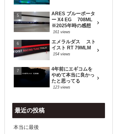
ARES ブルーポータ
ー X4 EG 708ML
※2025年時の感想
161 views
エメラルダス スト
イスト RT 79MLM
154 views
4年前にエギコムを
やめて本当に良かっ
たと思ってる
123 views
最近の投稿
本当に最後