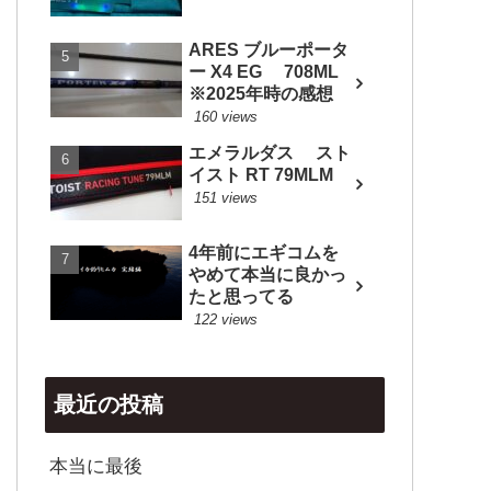
ARES ブルーポータ
ー X4 EG 708ML
※2025年時の感想
160 views
エメラルダス スト
イスト RT 79MLM
151 views
4年前にエギコムを
やめて本当に良かっ
たと思ってる
122 views
最近の投稿
本当に最後