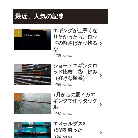
最近、人気の記事
エギングが上手くな
りたかったら、ロッ
ドの軽さばかり拘る
な
409 views
ショートエギングロ
ッド比較 ③ 好み
（好きな順番）
259 views
7月からの夏イカエ
ギングで使うタック
ル
247 views
エメラルダスX
79Mを買った
162 views