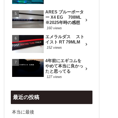
ARES ブルーポータ
ー X4 EG 708ML
※2025年時の感想
160 views
エメラルダス スト
イスト RT 79MLM
152 views
4年前にエギコムを
やめて本当に良かっ
たと思ってる
127 views
最近の投稿
本当に最後