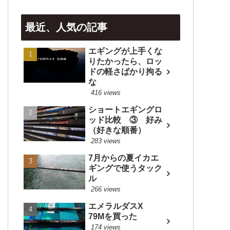
最近、人気の記事
エギングが上手くな
りたかったら、ロッ
ドの軽さばかり拘る
な
416 views
ショートエギングロ
ッド比較 ③ 好み
（好きな順番）
283 views
7月からの夏イカエ
ギングで使うタック
ル
266 views
エメラルダスX
79Mを買った
174 views