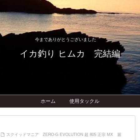
今までありがとうございました
イカ釣り ヒムカ 完結編
ホーム
使用タックル
スクイッドマニア ZERO-G EVOLUTION 超 805 正宗 MX 届