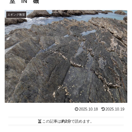
室 IN 磯
エギング教室
2025.10.18
2025.10.19
この記事は
約2分
で読めます。