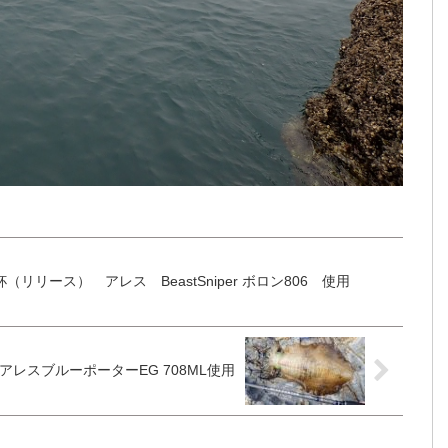
ング 250g 1杯（リリース） アレス BeastSniper ボロン806 使用
0g（リリース）アレスブルーポーターEG 708ML使用