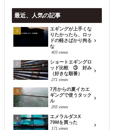
最近、人気の記事
エギングが上手くな
りたかったら、ロッ
ドの軽さばかり拘る
な
403 views
ショートエギングロ
ッド比較 ③ 好み
（好きな順番）
271 views
7月からの夏イカエ
ギングで使うタック
ル
255 views
エメラルダスX
79Mを買った
171 views