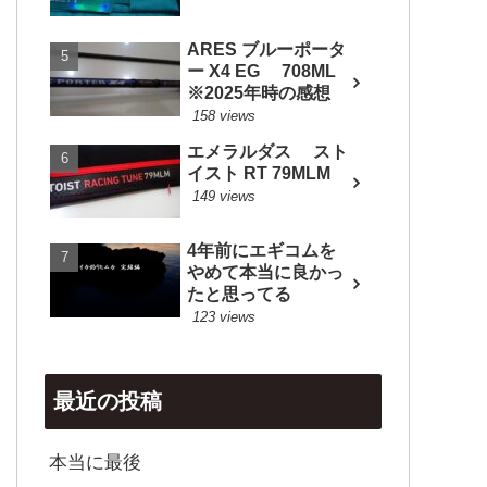
ARES ブルーポータ
ー X4 EG 708ML
※2025年時の感想
158 views
エメラルダス スト
イスト RT 79MLM
149 views
4年前にエギコムを
やめて本当に良かっ
たと思ってる
123 views
最近の投稿
本当に最後