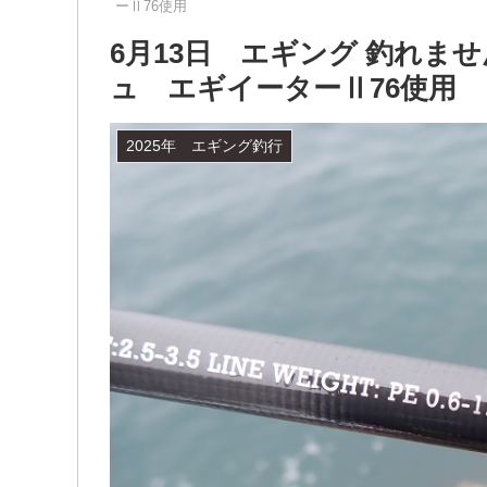
ーⅡ76使用
6月13日 エギング 釣れま
ュ エギイーターⅡ76使用
2025年 エギング釣行