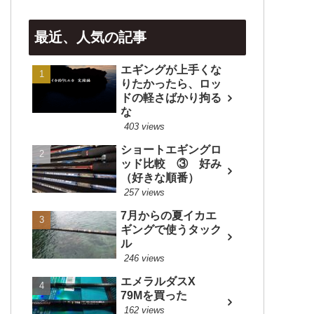
最近、人気の記事
エギングが上手くな
りたかったら、ロッ
ドの軽さばかり拘る
な
403 views
ショートエギングロ
ッド比較 ③ 好み
（好きな順番）
257 views
7月からの夏イカエ
ギングで使うタック
ル
246 views
エメラルダスX
79Mを買った
162 views