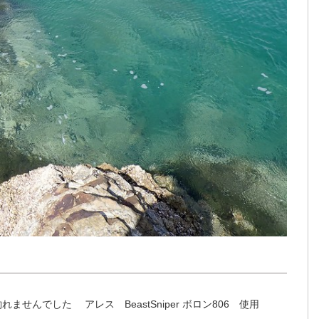
2日 修行エギング 釣れませんでした アレス BeastSniper ボロン806 使用