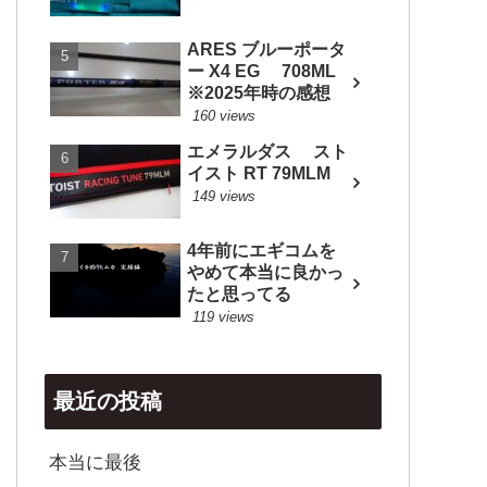
ARES ブルーポータ
ー X4 EG 708ML
※2025年時の感想
160 views
エメラルダス スト
イスト RT 79MLM
149 views
4年前にエギコムを
やめて本当に良かっ
たと思ってる
119 views
最近の投稿
本当に最後