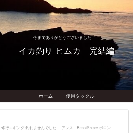
今までありがとうございました
イカ釣り ヒムカ 完結編
ホーム
使用タックル
 修行エギング 釣れませんでした アレス BeastSniper ボロン