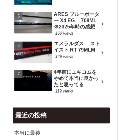
ARES ブルーポータ
ー X4 EG 708ML
※2025年時の感想
160 views
エメラルダス スト
イスト RT 79MLM
149 views
4年前にエギコムを
やめて本当に良かっ
たと思ってる
119 views
最近の投稿
本当に最後