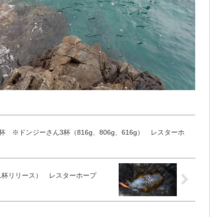
1杯 ※ドンジーさん3杯（816g、806g、616g） レスターホ
（1杯リリース） レスターホープ