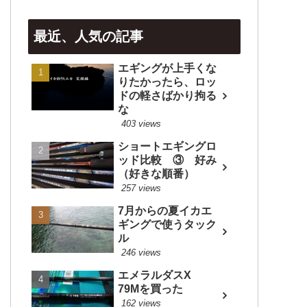
最近、人気の記事
エギングが上手くな
りたかったら、ロッ
ドの軽さばかり拘る
な
403 views
ショートエギングロ
ッド比較 ③ 好み
（好きな順番）
257 views
7月からの夏イカエ
ギングで使うタック
ル
246 views
エメラルダスX
79Mを買った
162 views